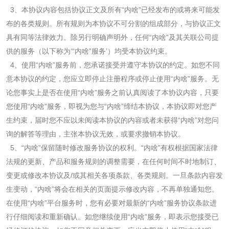
3
、本协议内容包括协议正文及所有“内啥”已经发布的或将来可能发
布的各类规则。所有规则为本协议不可分割的组成部分，与协议正文
具有同等法律效力。除另行明确声明外，任何“内啥”及其关联公司提
供的服务（以下称为‘“内啥”服务’）均受本协议约束。
4
、使用“内啥”服务前，您承诺接受并遵守本协议的约定。如您不同
意本协议的约定，您应立即停止注册程序或停止使用“内啥”服务。无
论您事实上是否在使用“内啥”服务之前认真阅读了本协议内容，只要
您使用“内啥”服务，即视为您与“内啥”缔结本协议，本协议即对您产
生约束，届时您不应以未阅读本协议的内容或者未获得“内啥”对您问
询的解答等理由，主张本协议无效，或要求撤销本协议。
5
、“内啥”保留随时修改服务协议的权利。“内啥”有权根据国家法律
法规的更新、产品和服务规则的调整需要，在任何时间不时地制订、
变更或修改本协议及
/
或其相关各项条款、各类规则。一旦条款内容发
生变动，“内啥”将会在相关的页面提示修改内容，不再单独通知您。
在使用“内啥”平台服务时，您有必要对最新的“内啥”服务协议条款进
行仔细阅读和重新确认。如您继续使用“内啥”服务，即表示您接受已