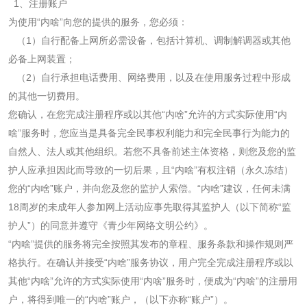
1
、注册账户
为使用“内啥”向您的提供的服务，您必须：
（
1
）自行配备上网所必需设备，包括计算机、调制解调器或其他
必备上网装置；
（
2
）自行承担电话费用、网络费用，以及在使用服务过程中形成
的其他一切费用。
您确认，在您完成注册程序或以其他“内啥”允许的方式实际使用“内
啥”服务时，您应当是具备完全民事权利能力和完全民事行为能力的
自然人、法人或其他组织。若您不具备前述主体资格，则您及您的监
护人应承担因此而导致的一切后果，且“内啥”有权注销（永久冻结）
您的“内啥”账户，并向您及您的监护人索偿。“内啥”建议，任何未满
18
周岁的未成年人参加网上活动应事先取得其监护人（以下简称“监
护人”）的同意并遵守《青少年网络文明公约》。
“内啥”提供的服务将完全按照其发布的章程、服务条款和操作规则严
格执行。在确认并接受“内啥”服务协议，用户完全完成注册程序或以
其他“内啥”允许的方式实际使用“内啥”服务时，便成为“内啥”的注册用
户，将得到唯一的“内啥”账户，（以下亦称“账户”）。