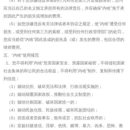
（
4
）对于您涉嫌违反承诺的行为对任意第三方造成损害的，您均
应当以自己的名义独立承担所有的法律责任，并应确保“内啥”免于承
担因此产生的损失或增加的费用。
（
5
）如您涉嫌违反有关法律或者本协议之规定，使“内啥”遭受任何
损失，或受到任何第三方的索赔，或受到任何行政管理部门的处罚，
您应当赔偿“内啥”因此造成的损失及（或）发生的费用，包括合理的
律师费用。
五、“内啥”使用规范
1
、您不得利用“内啥”危害国家安全、泄露国家秘密，不得侵犯国家
社会集体的和公民的合法权益，不得利用“内啥”制作、复制和传播下
列信息：
（
1
）煽动抗拒、破坏宪法和法律、行政法规实施的；
（
2
）煽动颠覆国家政权，推翻社会主义制度的；
（
3
）煽动分裂国家、破坏国家统一的；
（
4
）煽动民族仇恨、民族歧视，破坏民族团结的；
（
5
）捏造或者歪曲事实，散布谣言，扰乱社会秩序的；
（
6
）宣扬封建迷信、淫秽、色情、赌博、暴力、凶杀、恐怖、教