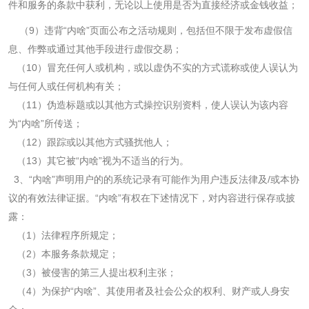
件和服务的条款中获利，无论以上使用是否为直接经济或金钱收益；
（
9
）违背“内啥”页面公布之活动规则，包括但不限于发布虚假信
息、作弊或通过其他手段进行虚假交易；
（
10
）冒充任何人或机构，或以虚伪不实的方式谎称或使人误认为
与任何人或任何机构有关；
（
11
）伪造标题或以其他方式操控识别资料，使人误认为该内容
为“内啥”所传送；
（
12
）跟踪或以其他方式骚扰他人；
（
13
）其它被“内啥”视为不适当的行为。
3
、“内啥”声明用户的的系统记录有可能作为用户违反法律及
/
或本协
议的有效法律证据。“内啥”有权在下述情况下，对内容进行保存或披
露：
（
1
）法律程序所规定；
（
2
）本服务条款规定；
（
3
）被侵害的第三人提出权利主张；
（
4
）为保护“内啥”、其使用者及社会公众的权利、财产或人身安