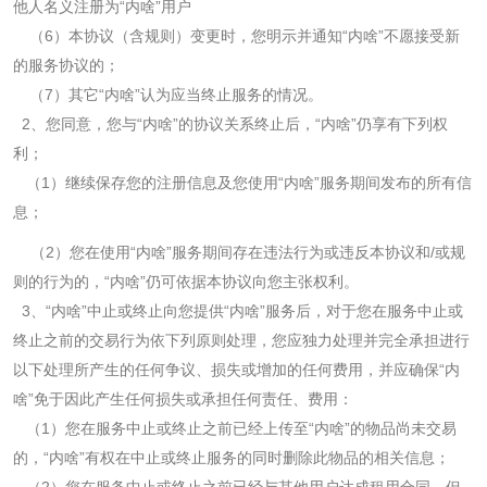
他人名义注册为“内啥”用户
（
6
）本协议（含规则）变更时，您明示并通知“内啥”不愿接受新
的服务协议的；
（
7
）其它“内啥”认为应当终止服务的情况。
2
、您同意，您与“内啥”的协议关系终止后，“内啥”仍享有下列权
利；
（
1
）继续保存您的注册信息及您使用“内啥”服务期间发布的所有信
息；
（
2
）您在使用“内啥”服务期间存在违法行为或违反本协议和
/
或规
则的行为的，“内啥”仍可依据本协议向您主张权利。
3
、“内啥”中止或终止向您提供“内啥”服务后，对于您在服务中止或
终止之前的交易行为依下列原则处理，您应独力处理并完全承担进行
以下处理所产生的任何争议、损失或增加的任何费用，并应确保“内
啥”免于因此产生任何损失或承担任何责任、费用：
（
1
）您在服务中止或终止之前已经上传至“内啥”的物品尚未交易
的，“内啥”有权在中止或终止服务的同时删除此物品的相关信息；