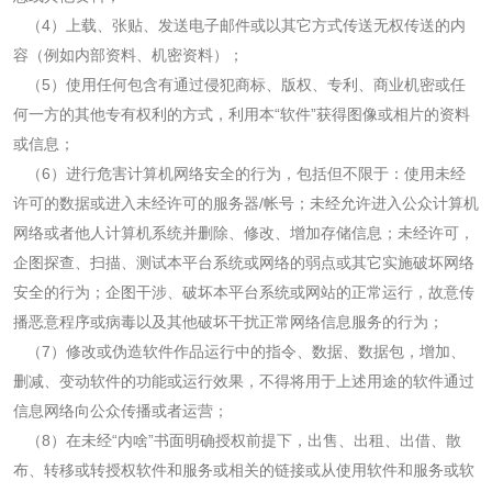
（
4
）上载、张贴、发送电子邮件或以其它方式传送无权传送的内
容（例如内部资料、机密资料）；
（
5
）使用任何包含有通过侵犯商标、版权、专利、商业机密或任
何一方的其他专有权利的方式，利用本“软件”获得图像或相片的资料
或信息；
（
6
）进行危害计算机网络安全的行为，包括但不限于：使用未经
许可的数据或进入未经许可的服务器
/
帐号；未经允许进入公众计算机
网络或者他人计算机系统并删除、修改、增加存储信息；未经许可，
企图探查、扫描、测试本平台系统或网络的弱点或其它实施破坏网络
安全的行为；企图干涉、破坏本平台系统或网站的正常运行，故意传
播恶意程序或病毒以及其他破坏干扰正常网络信息服务的行为；
（
7
）修改或伪造软件作品运行中的指令、数据、数据包，增加、
删减、变动软件的功能或运行效果，不得将用于上述用途的软件通过
信息网络向公众传播或者运营；
（
8
）在未经“内啥”书面明确授权前提下，出售、出租、出借、散
布、转移或转授权软件和服务或相关的链接或从使用软件和服务或软