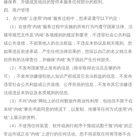
修保养、升级或其他目的暂停本服务任何部分的权利。
四、用户管理
1
、在“内啥”上使用“内啥”服务过程中，您承诺遵守以下约定：
（
1
）在使用“内啥”服务过程中实施的所有行为均遵守国家法律、法
规等规范文件及“内啥”各项规则的规定和要求，不违背社会公共利益
或公共道德，不损害他人的合法权益，不违反本协议及相关规则。您
如果违反前述承诺，产生任何法律后果的，您应以自己的名义独立承
担所有的法律责任，并确保“内啥”免于因此产生任何损失。
（
2
）不发布国家禁止发布的信息（除非取得合法且足够的许
可），不发布涉嫌侵犯他人知识产权或其它合法权益的信息，不发布
违背社会公共利益或公共道德、公序良俗的信息，不发布其它涉嫌违
法或违反本协议及各类规则的信息。
（
3
）不对“内啥”网站上的任何数据作商业性利用，包括但不限于在
未经“内啥”事先书面同意的情况下，以复制、传播等任何方式使用“内
啥”上展示的资料。
（
4
）不使用任何装置、软件或例行程序干预或试图干预“内啥”的正
常运作或正在“内啥”上进行的任何活动。您不得采取任何将导致不合