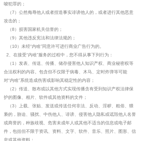
唆犯罪的；
（
7
）公然侮辱他人或者捏造事实诽谤他人的，或者进行其他恶意
攻击的；
（
8
）损害国家机关信誉的；
（
9
）其他违反宪法和法律法规的；
（
10
）未经“内啥”同意许可进行商业广告行为的。
2
、在接受“内啥”服务的过程中，您不得从事下列行为：
（
1
）发表、传送、传播、储存侵害他人知识产权、商业秘密权等
合法权利的内容。包含但不仅限于病毒、木马、定时炸弹等可能
对“内啥”系统造成伤害或影响其稳定性的内容；
（
2
）传送、散布或以其他方式实现传播含有受到知识产权法律保
护的图像、相片、软件或其他资料的文件；
（
3
）上载、张贴、发送或传送任何非法、反动、淫秽、粗俗、猥
亵的，胁迫、骚扰、中伤他人、诽谤、侵害他人隐私或诋毁他人名誉
或商誉的，种族歧视、危害未成年人或其他不适当的信息或电子邮
件，包括但不限于资讯、资料、文字、软件、音乐、照片、图形、信
息或其他资料；