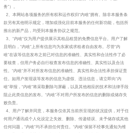
务
"
）。
2
、本网站各项服务的所有权和运作权归“内啥”拥有。除非本服务条
款另有其他明示规定，增加或强化目前本服务的任何新功能，包括所
推出的新产品，均受到本服务协议之规范。
3
、“内啥”仅为用户提供展示其租品租赁的免费信息平台。用户了解
且明白，“内啥”上所有信息均为东家或求租者自由发布。尽管“内
啥”在该等信息发布之前已对信息的准确性、真实性和合法性作了必
要核查，但用户务必自行核查发布信息的准确性、真实性以及合法
性。“内啥”并不对所发布信息的准确性、真实性和合法性承担保证责
任。如用户发现该等发布的信息为虚假、违法信息，请立即向“内
啥”举报，“内啥”将采取删除与屏蔽，以及其他相应的技术和法律手段
阻止此类信息的发布。“内啥”不对用户所发布的信息的删除或储存失
败负责。
4
、用户了解并同意，本服务仅依其当前所呈现的状况提供，对于任
何用户通讯或个人化设定之失效、删除、传递错误、未予储存或其他
任何问题，“内啥”均不承担任何责任。“内啥”保留不经事先通知为维