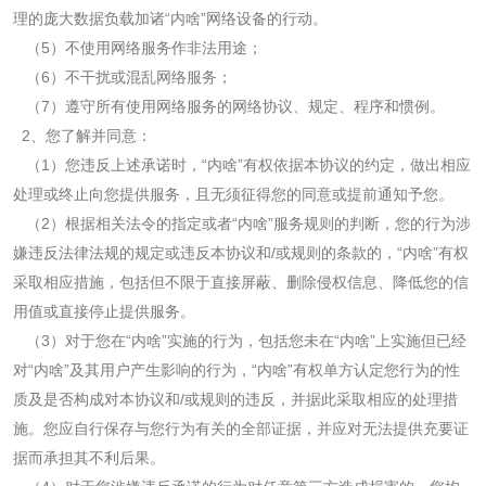
理的庞大数据负载加诸“内啥”网络设备的行动。
（
5
）不使用网络服务作非法用途；
（
6
）不干扰或混乱网络服务；
（
7
）遵守所有使用网络服务的网络协议、规定、程序和惯例。
2
、您了解并同意：
（
1
）您违反上述承诺时，“内啥”有权依据本协议的约定，做出相应
处理或终止向您提供服务，且无须征得您的同意或提前通知予您。
（
2
）根据相关法令的指定或者“内啥”服务规则的判断，您的行为涉
嫌违反法律法规的规定或违反本协议和
/
或规则的条款的，“内啥”有权
采取相应措施，包括但不限于直接屏蔽、删除侵权信息、降低您的信
用值或直接停止提供服务。
（
3
）对于您在“内啥”实施的行为，包括您未在“内啥”上实施但已经
对“内啥”及其用户产生影响的行为，“内啥”有权单方认定您行为的性
质及是否构成对本协议和
/
或规则的违反，并据此采取相应的处理措
施。您应自行保存与您行为有关的全部证据，并应对无法提供充要证
据而承担其不利后果。