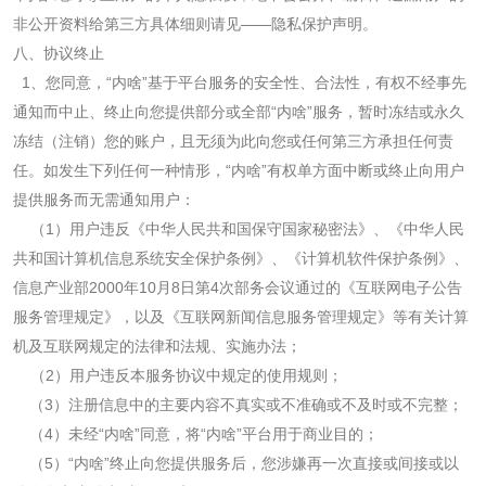
非公开资料给第三方具体细则请见——隐私保护声明。
八、协议终止
1
、您同意，“内啥”基于平台服务的安全性、合法性，有权不经事先
通知而中止、终止向您提供部分或全部“内啥”服务，暂时冻结或永久
冻结（注销）您的账户，且无须为此向您或任何第三方承担任何责
任。如发生下列任何一种情形，“内啥”有权单方面中断或终止向用户
提供服务而无需通知用户：
（
1
）用户违反《中华人民共和国保守国家秘密法》、《中华人民
共和国计算机信息系统安全保护条例》、《计算机软件保护条例》、
信息产业部
2000
年
10
月
8
日第
4
次部务会议通过的《互联网电子公告
服务管理规定》，以及《互联网新闻信息服务管理规定》等有关计算
机及互联网规定的法律和法规、实施办法；
（
2
）用户违反本服务协议中规定的使用规则；
（
3
）注册信息中的主要内容不真实或不准确或不及时或不完整；
（
4
）未经“内啥”同意，将“内啥”平台用于商业目的；
（
5
）“内啥”终止向您提供服务后，您涉嫌再一次直接或间接或以