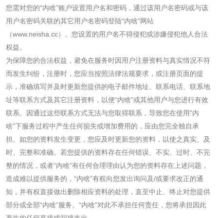
您需对您的“内啥”账户设置用户名和密码，通过该用户名密码或与该
用户名密码关联的其它用户名密码登陆“内啥”网站
（
www.neisha.cc
）。您设置的用户名不得侵犯或涉嫌侵犯他人合法
权益。
为保障您的合法权益，避免在服务时因用户注册资料与真实情况不符
而发生纠纷，注册时，您应当按照法律法规要求，或注册页面的提
示，准确填写并及时更新您提供的电子邮件地址、联系电话、联系地
址等联系方式及其它注册资料，以便“内啥”或其他用户与您进行有效
联系。因通过这些联系方式无法与您取得联系，导致您在使用“内
啥”下服务过程中产生任何损失或增加费用的，应由您完全独自承
担。如您的资料发生变更，您应及时更新您的资料，以使之真实、及
时、完整和准确。若您提供的资料存在任何错误、不实、过时、不完
整的情况，或者“内啥”有任何合理理由认为您的资料存在上述问题，
造成难以提供服务的，“内啥”有权向您发出询问及
/
或要求改正的通
知，并有权直接做出删除相应资料的处理，直至中止、终止对您提供
部分或全部“内啥”服务。“内啥”对此不承担任何责任，您将承担因此