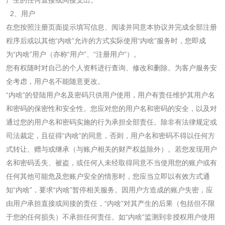
产生的任何直接或间接支出。
2
、用户
在您按照注册页面提示填写信息、阅读并同意本协议并完成全部注册
程序后或以其他“内啥”允许的方式实际使用“内啥”服务时，您即成
为“内啥”用户（亦称“用户”、“注册用户”）。
您有权随时对自己的个人资料进行查询、修改和删除。为客户服务安
全考虑，用户名不能随意更改。
“内啥”的登陆用户名及密码只供用户使用，用户有责任维护其用户名
和密码的保密性和安全性。您应对您的用户名和密码的安全，以及对
通过您的用户名和密码实施的行为承担全部责任。除非有法律规定或
司法裁定，且征得“内啥”的同意，否则，用户名和密码不得以任何方
式转让、赠与或继承（与账户相关的财产权益除外）。若您发现用户
名和密码丢失、被盗，或任何人未经取得同意不当使用您的账户或有
任何其他可能危及您账户安全的情形时，您应当立即以有效方式通
知“内啥”，要求“内啥”暂停相关服务。因用户方造成的账户失密，应
由用户承担直接或间接的责任，“内啥”对其产生的后果（包括但不限
于您的任何损失）不承担任何责任。如“内啥”监测到非授权用户使用